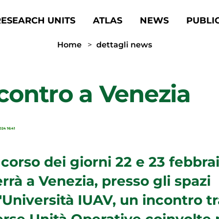
RESEARCH UNITS
ATLAS
NEWS
PUBLI
Home
dettagli news
contro a Venezia
24 16:41
 corso dei giorni 22 e 23 febbra
errà a Venezia, presso gli spazi
l'Università IUAV, un incontro tr
erse Unità Operative coinvolte 