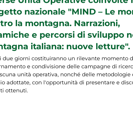
getto nazionale "MIND – Le m
tro la montagna. Narrazioni,
amiche e percorsi di sviluppo n
tagna italiana: nuove letture".
i due giorni costituiranno un rilevante momento d
rnamento e condivisione delle campagne di ricerc
ascuna unità operativa, nonché delle metodologie 
io adottate, con l'opportunità di presentare e disc
ti ottenuti.
D Plenaria - 22 e 23 febbra
sso Univeristà IUAV di Ve