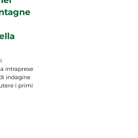
ontagne
ella
i
a intraprese
di indagine
utere i primi
io
nezia