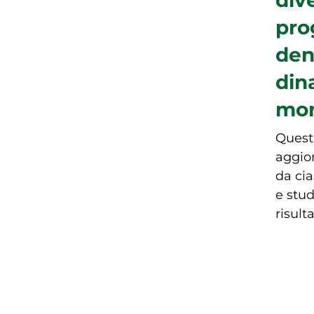
pro
den
din
mon
Quest
aggio
da ci
e stud
risulta
MIN
pre