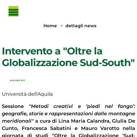
Skip to main content
You are here:
Home
dettagli news
Intervento a "Oltre la
Globalizzazione Sud-South"
04-12-2023 15:17
Università dell'Aquila
Sessione
"Metodi creativi e ‘piedi nel fango’:
geografie, storie e rappresentazioni dalle montagne
meridionali"
a cura di Lina Maria Calandra, Giulia De
Cunto, Francesca Sabatini e Mauro Varotto nella
giornata di studi "Oltre la Globalizzazione 'Sud-